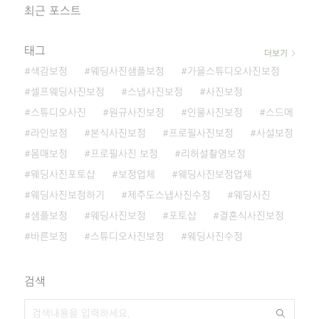
최근 포스트
태그
더보기
색감보정
웨딩사진샘플보정
가을스튜디오사진보정
셀프웨딩사진보정
스냅사진보정
사진보정
스튜디오사진
원규사진보정
인물사진보정
스드메
라인보정
본식사진보정
프로필사진보정
사설보정
몸매보정
프로필사진 보정
리허설촬영보정
웨딩사진포토샵
보정업체
웨딩사진보정업체
웨딩사진보정하기
제주도스냅사진수정
웨딩사진
샘플보정
웨딩사진보정
포토샵
결혼식사진보정
바른보정
스튜디오사진보정
웨딩사진수정
검색