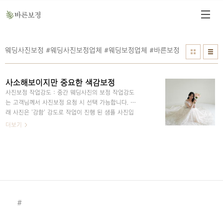
웨딩사진보정 #웨딩사진보정업체 #웨딩보정업체 #바른보정
사소해보이지만 중요한 색감보정
사진보정 작업강도 : 중간 웨딩사진의 보정 작업강도
는 고객님께서 사진보정 요청 시 선택 가능합니다. 아
래 사진은 '강함' 강도로 작업이 진행 된 샘플 사진입
니다 전, 후 차이를 비교해보셔서 작업 요청 전 참고해
더보기
보시면 좋을 것 같아요! 오늘은 사소한 것 같지만 보정
작업에서 가장 중요하다고 볼 수 있는것 중 하나인 색
감보정 이야기인데요 위 사진은 고객님께서 샘플요청
주신 원본사진이에요 1장만 두고보면 색감에 이상을
크게 못느끼실수도 있는데요! (고객님 요청사항은 승
모근,허리라인, 피부, 치아미백, 배경정리 등) 요청사항
을 중점적으로 포인트잡고 작업해드리지만 사진의 전
#
반적인 밸런스를 위해 색감도 잡아드렸어요 : ) 짠 이
제 차이가 느껴지시나요 원본은 전체적으로 색감이 어
둡게 나와서 인물마저도 죽어보이는 느낌이 ..