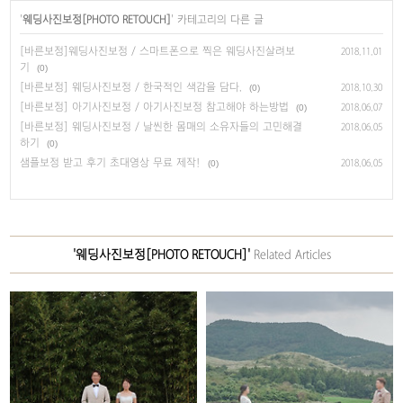
'
웨딩사진보정[PHOTO RETOUCH]
' 카테고리의 다른 글
[바른보정]웨딩사진보정 / 스마트폰으로 찍은 웨딩사진살려보
2018.11.01
기
(0)
[바른보정] 웨딩사진보정 / 한국적인 색감을 담다.
(0)
2018.10.30
[바른보정] 아기사진보정 / 아기사진보정 참고해야 하는방법
(0)
2018.06.07
[바른보정] 웨딩사진보정 / 날씬한 몸매의 소유자들의 고민해결
2018.06.05
하기
(0)
샘플보정 받고 후기 초대영상 무료 제작!
(0)
2018.06.05
'웨딩사진보정[PHOTO RETOUCH]'
Related Articles