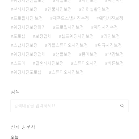
웨딩사진샘플보정
사설보정
사진보정
웨딩사진
본식사진보정
인물사진보정
리허설촬영보정
프로필사진 보정
제주도스냅사진수정
웨딩사진보정
웨딩사진보정하기
프로필사진보정
웨딩사진수정
포토샵
보정업체
셀프웨딩사진보정
라인보정
스냅사진보정
가을스튜디오사진보정
원규사진보정
웨딩사진보정업체
샘플보정
몸매보정
색감보정
스드메
결혼식사진보정
스튜디오사진
바른보정
웨딩사진포토샵
스튜디오사진보정
검색
전체 방문자
오늘