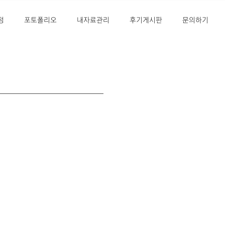
정
포토폴리오
내자료관리
후기게시판
문의하기